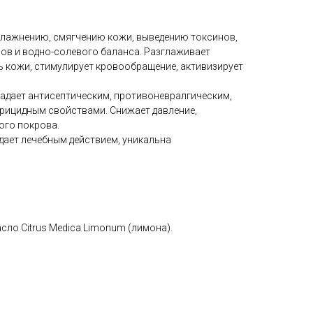
лажнению, смягчению кожи, выведению токсинов,
в и водно-солевого баланса. Разглаживает
 кожи, стимулирует кровообращение, активизирует
дает антисептическим, противоневралгическим,
рицидным свойствами. Снижает давление,
ого покрова.
дает лечебным действием, уникальна
асло Citrus Medica Limonum (лимона).