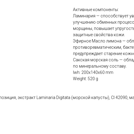
Активные компоненты:
Ламинария — способствует ув
улучшению обменных процессо
морщины, повышает упругость
защитные свойства кожи.
Эфирное Масло лимона — обла
противоревматическим, бакте
предупреждает старение кожн
Сакская морская соль — обла
по минеральному составу.
lwh: 200x140x60 mm
Weight: 520 g
иция, экстракт Laminaria Digitata (морской капусты), CI 42090, м