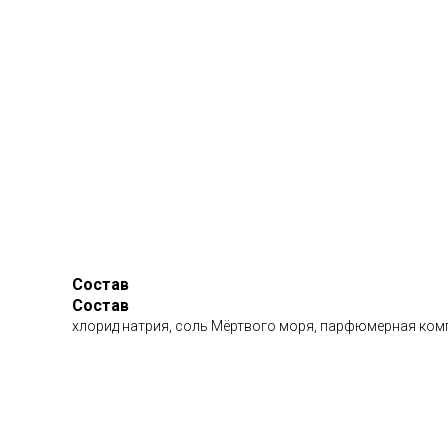
Состав
Состав
хлорид натрия, соль Мёртвого моря, парфюмерная композ