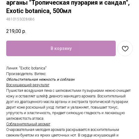
арганы "Тропическая пуэрария и сандал",
Exotic botanica, 500мл
4810153028686
219,00
р.
В корзину
Линия: "Exotic botanica"
Производитель: Витекс
Обольстительная нежность и соблазн
Восхищающий результат
Пушистая воздушная пена с шелковистыми пузырьками нежно очищает
кожу и оставляет шлейф дивного манящего аромата. Восхитительный
дуэт из драгоценного масла арганы и экстракта тропической пуэрарии
дарит коже роскошный уход: питает и увлажняет, повышает тонус,
упругость и эластичность, придает сияющую гладкость и ласкающую
шелковистость атласа.
Соблазнительный аромат
Очаровательная мелодия аромата раскрывается восхитительным
свежим букетом из ярких цветочных нот. В сердце искушающей и