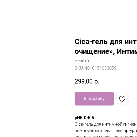
Cica-гель для и
очищение», Интим
Белита
SKU:
4810151033859
299,00
р.
В корзину
рН5.0-5.5
Cica-гель для интимной гигие
нежной кожи тела. Гель пред