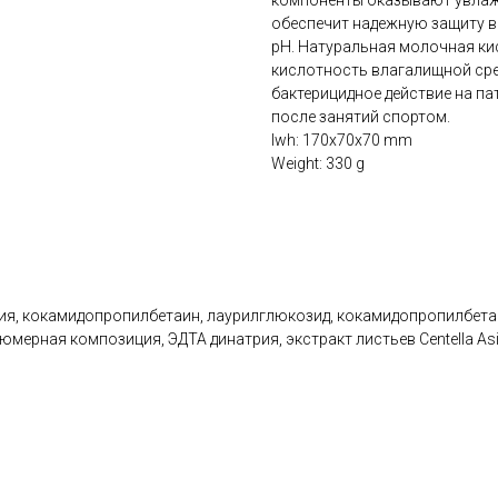
компоненты оказывают увлажн
обеспечит надежную защиту в 
pH. Натуральная молочная кис
кислотность влагалищной сре
бактерицидное действие на па
после занятий спортом.
lwh: 170x70x70 mm
Weight: 330 g
ия, кокамидопропилбетаин, лаурилглюкозид, кокамидопропилбетаи
мерная композиция, ЭДТА динатрия, экстракт листьев Centella Asi