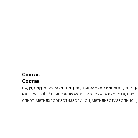
Состав
Состав
вода, лауретсульфат натрия, кокоамфодиацетат динатр
натрия, ПЭГ-7 глицерилкокоат, молочная кислота, парфю
спирт, метилхлоризотиазолинон, метилизотиазолинон,