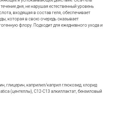
яющее и успокаивающее действие. Сica-гель
течение дня, не нарушая естественный уровень
лота, входящая в состав геля, обеспечивает
ды, которая в свою очередь оказывает
тогенную флору. Подходит для ежедневного ухода и
н, глицерин, каприлил/каприл глюкозид, хлорид
atica (центеллы), С12-С13 алкиллактат, бензиловый