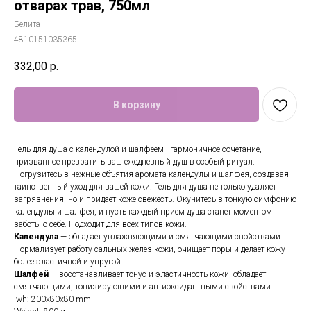
отварах трав, 750мл
Белита
4810151035365
332,00
р.
В корзину
Гель для душа с календулой и шалфеем - гармоничное сочетание,
призванное превратить ваш ежедневный душ в особый ритуал.
Погрузитесь в нежные объятия аромата календулы и шалфея, создавая
таинственный уход для вашей кожи. Гель для душа не только удаляет
загрязнения, но и придает коже свежесть. Окунитесь в тонкую симфонию
календулы и шалфея, и пусть каждый прием душа станет моментом
заботы о себе. Подходит для всех типов кожи.
Календула
— обладает увлажняющими и смягчающими свойствами.
Нормализует работу сальных желез кожи, очищает поры и делает кожу
более эластичной и упругой.
Шалфей
— восстанавливает тонус и эластичность кожи, обладает
смягчающими, тонизирующими и антиоксидантными свойствами.
lwh: 200x80x80 mm