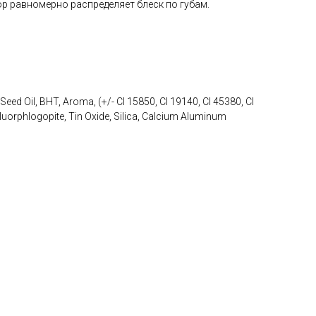
р равномерно распределяет блеск по губам.
ed Oil, BHT, Aroma, (+/- CI 15850, CI 19140, CI 45380, CI
 Fluorphlogopite, Tin Oxide, Silica, Calcium Aluminum