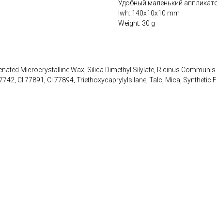
Удобный маленький аппликато
lwh: 140x10x10 mm
Weight: 30 g
ted Microcrystalline Wax, Silica Dimethyl Silylate, Ricinus Communis Se
7742, CI 77891, CI 77894, Triethoxycaprylylsilane, Talc, Mica, Synthetic