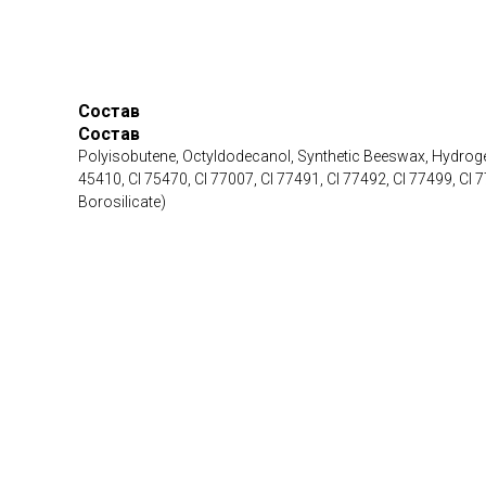
Состав
Состав
Polyisobutene, Octyldodecanol, Synthetic Beeswax, Hydrogena
45410, CI 75470, CI 77007, CI 77491, CI 77492, CI 77499, CI 7
Borosilicate)