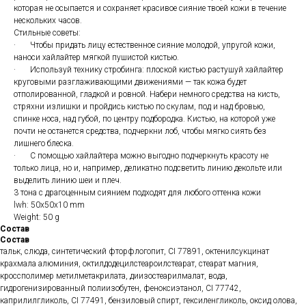
которая не осыпается и сохраняет красивое сияние твоей кожи в течение
нескольких часов.
Стильные советы:
· Чтобы придать лицу естественное сияние молодой, упругой кожи,
наноси хайлайтер мягкой пушистой кистью.
· Используй технику стробинга: плоской кистью растушуй хайлайтер
круговыми разглаживающими движениями — так кожа будет
отполированной, гладкой и ровной. Набери немного средства на кисть,
стряхни излишки и пройдись кистью по скулам, под и над бровью,
спинке носа, над губой, по центру подбородка. Кистью, на которой уже
почти не останется средства, подчеркни лоб, чтобы мягко сиять без
лишнего блеска.
· С помощью хайлайтера можно выгодно подчеркнуть красоту не
только лица, но и, например, деликатно подсветить линию декольте или
выделить линию шеи и плеч.
3 тона с драгоценным сиянием подходят для любого оттенка кожи
lwh: 50x50x10 mm
Weight: 50 g
Состав
Состав
тальк, слюда, синтетический фторфлогопит, CI 77891, октенилсукцинат
крахмала алюминия, октилдодецилстеароилстеарат, стеарат магния,
кроссполимер метилметакрилата, диизостеарилмалат, вода,
гидрогенизированный полиизобутен, феноксиэтанол, CI 77742,
каприлилгликоль, CI 77491, бензиловый спирт, гексиленгликоль, оксид олова,