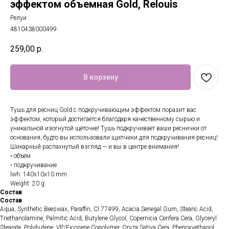
эффектом объемная Gold, Relouis
Релуи
4810438000499
259,00
р.
В корзину
Тушь для ресниц Gold с подкручивающим эффектом поразит вас
эффектом, который достигается благодаря качественному сырью и
уникальной изогнутой щёточке! Тушь подкручивает ваши реснички от
основания, будто вы использовали щипчики для подкручивания ресниц!
Шикарный распахнутый взгляд — и вы в центре внимания!
• объём
• подкручивание
lwh: 140x10x10 mm
Weight: 20 g
Состав
Состав
Aqua, Synthetic Beeswax, Paraffin, CI 77499, Acacia Senegal Gum, Stearic Acid,
Triethanolamine, Palmitic Acid, Butylene Glycol, Copernicia Cerifera Cera, Glyceryl
Stearate, Polybutene, VP/Eicosene Copolymer, Oryza Sativa Cera, Phenoxyethanol,