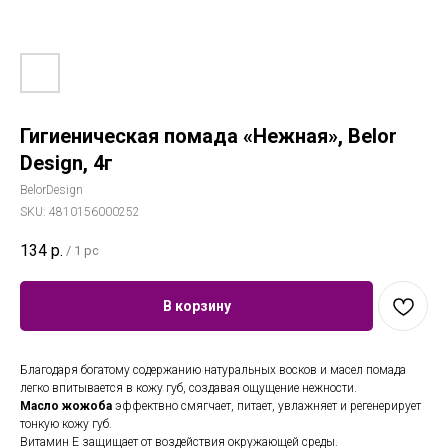
Гигиеническая помада «Нежная», Belor
Design, 4г
BelorDesign
SKU:
4810156000252
134
р.
/
1 pc
В корзину
Благодаря богатому содержанию натуральных восков и масел
помада
легко впитывается в кожу губ, создавая ощущение нежности.
Масло жожоба
эффектвно смягчает, питает, увлажняет и регенерирует
тонкую кожу губ.
Витамин Е защищает от воздействия окружающей среды.