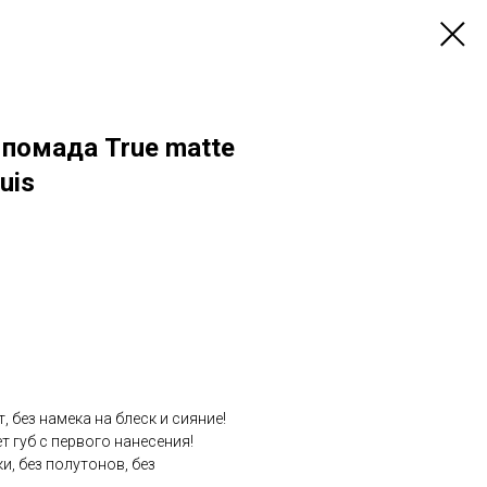
помада True matte
uis
без намека на блеск и сияние!
 губ с первого нанесения!
и, без полутонов, без