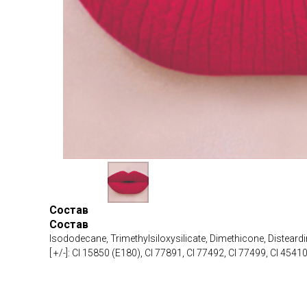
Состав
Состав
Isododecane, Trimethylsiloxysilicate, Dimethicone, Distear
[ +/-]: CI 15850 (E180), CI 77891, CI 77492, CI 77499, CI 4541