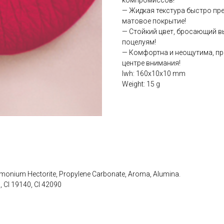
компромиссов!
— Жидкая текстура быстро пр
матовое покрытие!
— Стойкий цвет, бросающий 
поцелуям!
— Комфортна и неощутима, при
центре внимания!
lwh: 160x10x10 mm
Weight: 15 g
dimonium Hectorite, Propylene Carbonate, Aroma, Alumina.
0, CI 19140, CI 42090