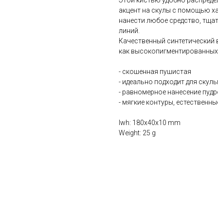
Этой кистью удобно распреде
акцент на скулы с помощью х
нанести любое средство, тщат
линий.
Качественный синтетический 
как высокопигментированных п
- скошенная пушистая
- идеально подходит для скул
- равномерное нанесение пудр
- мягкие контуры, естественн
lwh: 180x40x10 mm
Weight: 25 g