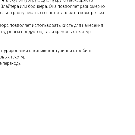
лять скульптурирующую пудру, а также делать
айлайтера или бронзера. Она позволяет равномерно
ельно растушевать его, не оставляя на коже резких
ворс позволяет использовать кисть для нанесения
удровых продуктов, так и кремовых текстур.
ьптурирования в технике контуринг и стробинг
овых текстур
ые переходы