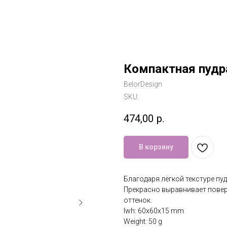
Компактная пудра 
BelorDesign
SKU:
474,00
р.
В корзину
Благодаря лёгкой текстуре пу
Прекрасно выравнивает повер
оттенок.
lwh: 60x60x15 mm
Weight: 50 g