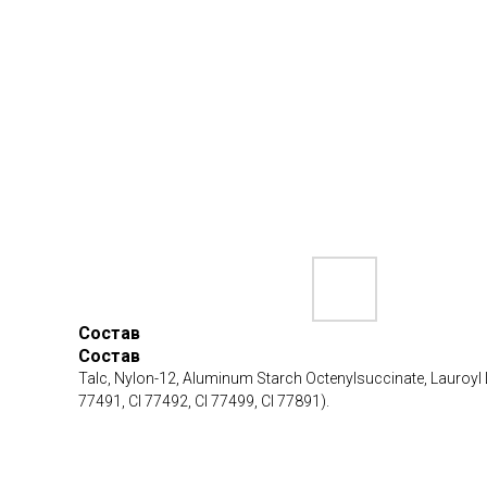
Состав
Состав
Talc, Nylon-12, Aluminum Starch Octenylsuccinate, Lauroyl L
77491, CI 77492, CI 77499, CI 77891).