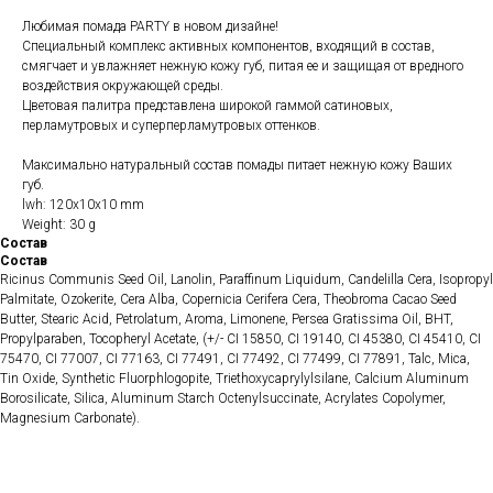
Любимая помада PARTY в новом дизайне!
Специальный комплекс активных компонентов, входящий в состав,
смягчает и увлажняет нежную кожу губ, питая ее и защищая от вредного
воздействия окружающей среды.
Цветовая палитра представлена широкой гаммой сатиновых,
перламутровых и суперперламутровых оттенков.
Максимально натуральный состав помады питает нежную кожу Ваших
губ.
lwh: 120x10x10 mm
Weight: 30 g
Состав
Состав
Ricinus Communis Seed Oil, Lanolin, Paraffinum Liquidum, Candelilla Cera, Isopropyl
Palmitate, Ozokerite, Cera Alba, Copernicia Cerifera Cera, Theobroma Cacao Seed
Butter, Stearic Acid, Petrolatum, Aroma, Limonene, Persea Gratissima Oil, BHT,
Propylparaben, Tocopheryl Acetate, (+/- CI 15850, CI 19140, CI 45380, CI 45410, CI
75470, CI 77007, CI 77163, CI 77491, CI 77492, CI 77499, CI 77891, Talc, Mica,
Tin Оxide, Synthetic Fluorphlogopite, Triethoxycaprylylsilane, Calcium Aluminum
Borosilicate, Silica, Aluminum Starch Octenylsuccinate, Acrylates Copolymer,
Magnesium Carbonate).