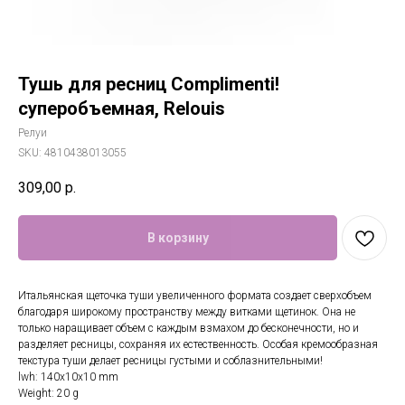
Тушь для ресниц Complimenti!
суперобъемная, Relouis
Релуи
SKU:
4810438013055
309,00
р.
В корзину
Итальянская щеточка туши увеличенного формата создает сверхобъем
благодаря широкому пространству между витками щетинок. Она не
только наращивает объем с каждым взмахом до бесконечности, но и
разделяет ресницы, сохраняя их естественность. Особая кремообразная
текстура туши делает ресницы густыми и соблазнительными!
lwh: 140x10x10 mm
Weight: 20 g