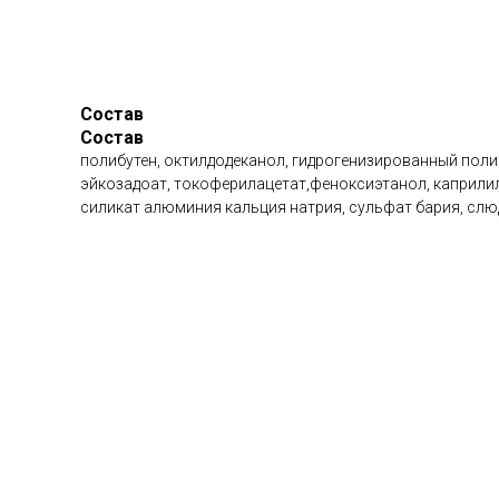
Состав
Состав
полибутен, октилдодеканол, гидрогенизированный поли
эйкозадоат, токоферилацетат,феноксиэтанол, каприлилг
силикат алюминия кальция натрия, сульфат бария, слюда, 