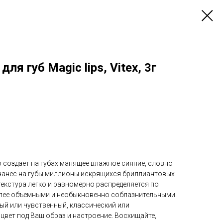
ля губ Magic lips, Vitex, 3г
 создает на губах манящее влажное сияние, словно
нанес на губы миллионы искрящихся бриллиантовых
текстура легко и равномерно распределяется по
более объемными и необыкновенно соблазнительными.
ый или чувственный, классический или
цвет под Ваш образ и настроение. Восхищайте,