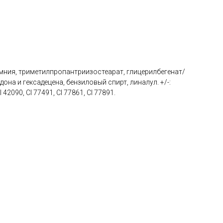
емния, триметилпропантриизостеарат, глицерилбегенат/
а и гексадецена, бензиловый спирт, линалул. +/-:
2090, CI 77491, CI 77861, CI 77891.