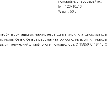
покоряйте, очаровывайте…
lwh: 120x10x10 mm
Weight: 50 g
изобутен, октадецилстеарилстеарат, диметилсилилат диоксида кр
ликоль, бензилбензоат, ароматизатор, сополимер винилпирролидон
синтетический фторфлогопит, оксид олова, CI 15850, CI 19140, CI 4