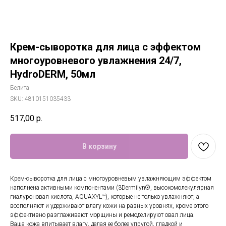
Крем-сыворотка для лица с эффектом
многоуровневого увлажнения 24/7,
HydroDERM, 50мл
Белита
SKU:
4810151035433
517,00
р.
В корзину
Крем-сыворотка для лица с многоуровневым увлажняющим эффектом
наполнена активными компонентами (3Dermilyn®, высокомолекулярная
гиалуроновая кислота, AQUAXYL™), которые не только увлажняют, а
восполняют и удерживают влагу кожи на разных уровнях, кроме этого
эффективно разглаживают морщины и ремоделируют овал лица.
Ваша кожа впитывает влагу, делая ее более упругой, гладкой и