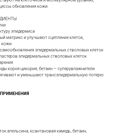
йствуют на клеточном и молекулярном уровнях,
цессы обновления кожи.
ДИЕНТЫ:
тки
ктуру эпидермиса
й матрикс и улучшают сцепление клеток,
й кожи
 самообновления эпидермальных стволовых клеток
ластеров эпидермальных стволовых клеток
арения
риды корня цикория, бетаин — суперувлажнители
ягивают и уменьшают трансэпидермальную потерю
 ПРИМЕНЕНИЯ
ток апельсина, ксантановая камедь, бетаин,