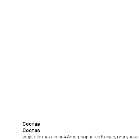
Состав
Состав
вода, экстракт корня Amorphophallus Konjac, гиалурон