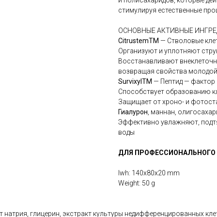
и полисахаридов, которые де
стимулируя естественные про
ОСНОВНЫЕ АКТИВНЫЕ ИНГРЕ
CitrustemTM
— Стволовые кле
Организуют и уплотняют стру
Восстанавливают внеклеточны
возвращая свойства молодо
SurvixylTM
— Пептид — фактор
Способствует образованию к
Защищает от хроно- и фотост
Гиалурон
, маннан, олигосаха
Эффективно увлажняют, подт
воды
ДЛЯ ПРОФЕССИОНАЛЬНОГО
lwh: 140x80x20 mm
Weight: 50 g
ат натрия, глицерин, экстракт культуры недифференцированных кле