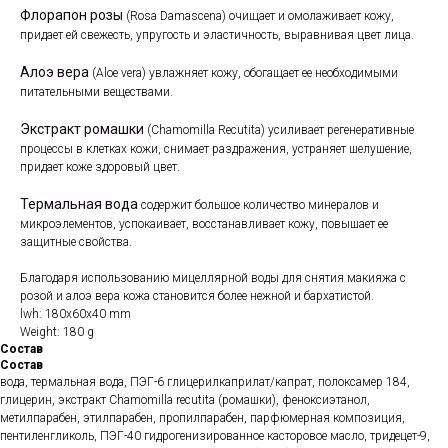
Флорапон розы
(Rosa Damascena) очищает и омолаживает кожу,
придает ей свежесть, упругость и эластичность, выравнивая цвет лица.
Алоэ вера
(Aloe vera) увлажняет кожу, обогащает ее необходимыми
питательными веществами.
Экстракт ромашки
(Chamomilla Recutita) усиливает регенеративные
процессы в клетках кожи, снимает раздражения, устраняет шелушение,
придает коже здоровый цвет.
Термальная вода
содержит большое количество минералов и
микроэлементов, успокаивает, восстанавливает кожу, повышает ее
защитные свойства.
Благодаря использованию мицеллярной воды для снятия макияжа с
розой и алоэ вера кожа становится более нежной и бархатистой.
lwh: 180x60x40 mm
Weight: 180 g
Состав
Состав
вода, термальная вода, ПЭГ-6 глицерилкаприлат/капрат, полоксамер 184,
глицерин, экстракт Chamomilla recutita (ромашки), феноксиэтанол,
метилпарабен, этилпарабен, пропилпарабен, парфюмерная композиция,
пентиленгликоль, ПЭГ-40 гидрогенизированное касторовое масло, тридецет-9,