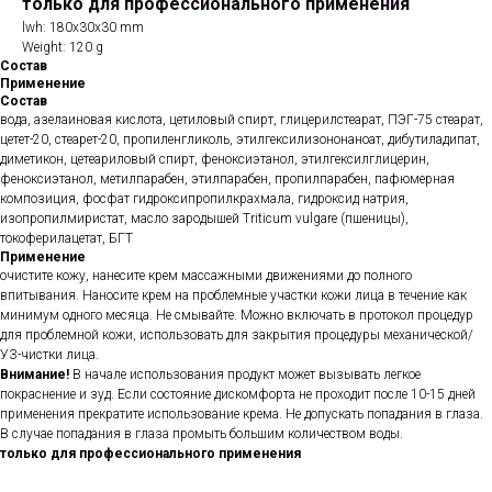
только для профессионального применения
lwh: 180x30x30 mm
Weight: 120 g
Состав
Применение
Состав
вода, азелаиновая кислота, цетиловый спирт, глицерилстеарат, ПЭГ-75 стеарат,
цетет-20, стеарет-20, пропиленгликоль, этилгексилизононаноат, дибутиладипат,
диметикон, цетеариловый спирт, феноксиэтанол, этилгексилглицерин,
феноксиэтанол, метилпарабен, этилпарабен, пропилпарабен, пафюмерная
композиция, фосфат гидроксипропилкрахмала, гидроксид натрия,
изопропилмиристат, масло зародышей Triticum vulgare (пшеницы),
токоферилацетат, БГТ
Применение
очистите кожу, нанесите крем массажными движениями до полного
впитывания. Наносите крем на проблемные участки кожи лица в течение как
минимум одного месяца. Не смывайте. Можно включать в протокол процедур
для проблемной кожи, использовать для закрытия процедуры механической/
УЗ-чистки лица.
Внимание!
В начале использования продукт может вызывать легкое
покраснение и зуд. Если состояние дискомфорта не проходит после 10-15 дней
применения прекратите использование крема. Не допускать попадания в глаза.
В случае попадания в глаза промыть большим количеством воды.
только для профессионального применения