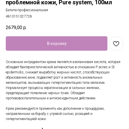
проблемной кожи, Pure system, 100мл
Белита-профессиональная
4810151027728
2679,00
р.
В корзину
Основным ингредиентом крема является азелаиновая кислота, которая
обладает бактериостатической активностью в отношении P. acnes и St.
epidermidis, снижает выработку жирных кислот, способствующих
образованию акне, подавляет рост и активность аномальных
меланоцитов, вызывающих гиперпигментацию типа мелазма.
Нормализует процессы кератинизации в сальных железах,
предотвращает появление черных точек. Обладает
противовоспалительным и антиоксидантным действием.
Крем рекомендуется применять как дополнение к процедурам,
направленным на борьбу с угревой сыпью, розацеей и
гиперпигментацией кожи.