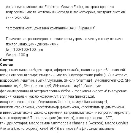
Активные компоненты: Epidermal Growth Factor, экстракт красных
водорослей, масла косточек винограда и лесного ореха, экстракт листьев
гинкго билоба.
*эффективность доказана компанией BASF (Франция)
Применение: равномерно нанесите крем утром на чистую кожу легкими
похлопывающими движениями.
lwh: 100x100x100 mm
Weight: 100 g
Состав
Состав
вода, полиглицерил-6 дистеарат, эфиры жожоба, полиглицерил-3 пчелиный
воск, цетиловый спирт, глицерин, масло Butyrospermum parkii (ши), экстракт
водорослей, лецитин, ацетилглутамин, SH-олигопептид-1, SH-олигопептид-2, SH-
полипептид-1, SH-полипептид-9, SH-полипептид-11, базиллус-
ферментированный экстракт соевых бобов и фолиевой кислотыб гиалуронат
натрия, сквалан, масло косточек Vitis Vinifera (винограда),
изодецилнеопентаноат, бегениловый спирт, камедь биосахарида-1,
циклопентасилоксан, кроссполимер диметикона, кроссполимер диметикона
и винилдиметикона, диоксид кремния, каприлилметикон, изопропилмиристат,
масло зародышей Triticum vulgare (пшеницы), токоферилацетат, БГТ,
глицерилстеарат, масло семян Simmondsia chinensis (жожоба), масло Corylus
Avellana (лесного ореха), бис-ПЭГ-18 метиловый эфир диметилсилана,