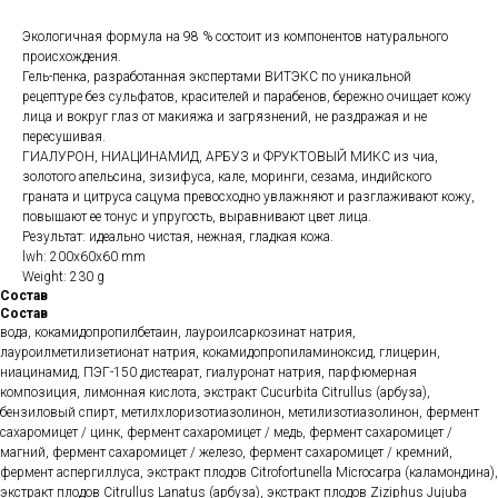
Экологичная формула на 98 % состоит из компонентов натурального
происхождения.
Гель-пенка, разработанная экспертами ВИТЭКС по уникальной
рецептуре без сульфатов, красителей и парабенов, бережно очищает кожу
лица и вокруг глаз от макияжа и загрязнений, не раздражая и не
пересушивая.
ГИАЛУРОН, НИАЦИНАМИД, АРБУЗ и ФРУКТОВЫЙ МИКС из чиа,
золотого апельсина, зизифуса, кале, моринги, сезама, индийского
граната и цитруса сацума превосходно увлажняют и разглаживают кожу,
повышают ее тонус и упругость, выравнивают цвет лица.
Результат: идеально чистая, нежная, гладкая кожа.
lwh: 200x60x60 mm
Weight: 230 g
Состав
Состав
вода, кокамидопропилбетаин, лауроилсаркозинат натрия,
лауроилметилизетионат натрия, кокамидопропиламиноксид, глицерин,
ниацинамид, ПЭГ-150 дистеарат, гиалуронат натрия, парфюмерная
композиция, лимонная кислота, экстракт Cucurbita Citrullus (арбуза),
бензиловый спирт, метилхлоризотиазолинон, метилизотиазолинон, фермент
сахаромицет / цинк, фермент сахаромицет / медь, фермент сахаромицет /
магний, фермент сахаромицет / железо, фермент сахаромицет / кремний,
фермент аспергиллуса, экстракт плодов Citrofortunella Microcarpa (каламондина),
экстракт плодов Citrullus Lanatus (арбуза), экстракт плодов Ziziphus Jujuba