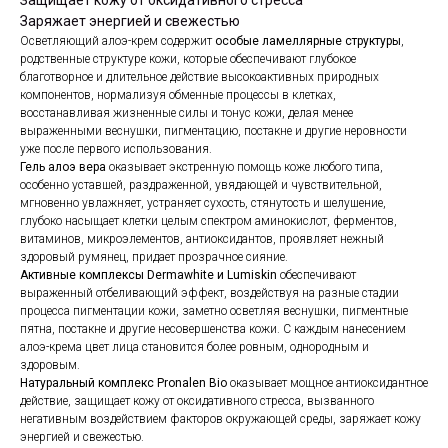
Защищает кожу от оксидативного стресса
Заряжает энергией и свежестью
Осветляющий алоэ-крем содержит
особые ламеллярные структуры
,
родственные структуре кожи, которые обеспечивают глубокое
благотворное и длительное действие высокоактивных природных
компонентов, нормализуя обменные процессы в клетках,
восстанавливая жизненные силы и тонус кожи, делая менее
выраженными веснушки, пигментацию, постакне и другие неровности
уже после первого использования.
Гель алоэ вера
оказывает экстренную помощь коже любого типа,
особенно уставшей, раздраженной, увядающей и чувствительной,
мгновенно увлажняет, устраняет сухость, стянутость и шелушение,
глубоко насыщает клетки целым спектром аминокислот, ферментов,
витаминов, микроэлементов, антиоксидантов, проявляет нежный
здоровый румянец, придает прозрачное сияние.
Активные комплексы Dermawhite и Lumiskin
обеспечивают
выраженный отбеливающий эффект, воздействуя на разные стадии
процесса пигментации кожи, заметно осветляя веснушки, пигментные
пятна, постакне и другие несовершенства кожи. С каждым нанесением
алоэ-крема цвет лица становится более ровным, однородным и
здоровым.
Натуральный комплекс Pronalen Bio
оказывает мощное антиоксидантное
действие, защищает кожу от оксидативного стресса, вызванного
негативным воздействием факторов окружающей среды, заряжает кожу
энергией и свежестью.