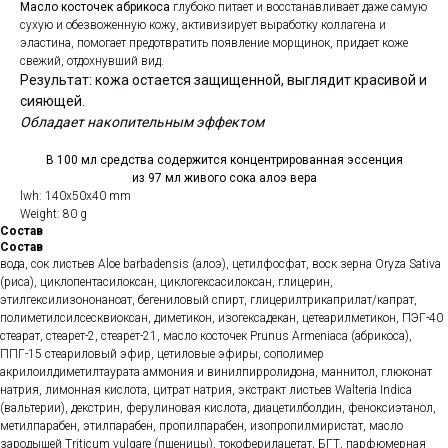
Масло косточек абрикоса
глубоко питает и восстанавливает даже самую
сухую и обезвоженную кожу, активизирует выработку коллагена и
эластина, помогает предотвратить появление морщинок, придает коже
свежий, отдохнувший вид.
Результат: кожа остается защищенной, выглядит красивой и
сияющей.
Обладает накопительным эффектом
В 100 мл средства содержится концентрированная эссенция
из 97 мл живого сока алоэ вера
lwh: 140x50x40 mm
Weight: 80 g
Состав
Состав
вода, сок листьев Aloe barbadensis (алоэ), цетилфосфат, воск зерна Oryza Sativa
(риса), циклопентасилоксан, циклогексасилоксан, глицерин,
этилгексилизононаноат, бегениловый спирт, глицерилтрикаприлат/капрат,
полиметилсилсесквиоксан, диметикон, изогексадекан, цетеарилметикон, ПЭГ-40
стеарат, стеарет-2, стеарет-21, масло косточек Prunus Armeniaca (абрикоса),
ППГ-15 стеариловый эфир, цетиловые эфиры, сополимер
акрилоилдиметилтаурата аммония и винилпирролидона, маннитол, глюконат
натрия, лимонная кислота, цитрат натрия, экстракт листьев Walteria Indica
(вальтерии), декстрин, ферулиновая кислота, диацетилболдин, феноксиэтанол,
метилпарабен, этилпарабен, пропилпарабен, изопропилмиристат, масло
зародышей Triticum vulgare (пшеницы), токоферилацетат, БГТ, парфюмерная