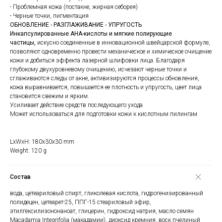
- Проблемная кожа (постакне, жирная себорея)
- Черные точки, пигментация
ОБНОВЛЕНИЕ - РАЗГЛАЖИВАНИЕ - УПРУГОСТЬ
Инкапсулированные АНА-кислоты и мягкие полирующие
частицы,
искусно соединенные в инновационной швейцарской формуле,
позволяют одновременно провести механическое и химическое очищение
кожи и добиться эффекта лазерной шлифовки лица. Благодаря
глубокому двухуровневому очищению, исчезают черные точки и
сглаживаются следы от акне, активизируются процессы обновления,
кожа выравнивается, повышается ее плотность и упругость, цвет лица
становится свежим и ярким.
Усиливает действие средств последующего ухода
Может использоваться для подготовки кожи к кислотным пилингам
LxWxH: 180x30x30 mm
Weight: 120 g
Состав
вода, цетеариловый спирт, гликолевая кислота, гидрогенизированный
полидецен, цетеарет-25, ППГ-15 стеариловый эфир,
этилгексилизононаноат, глицерин, гидроксид натрия, масло семян
Macadamia Integrifolia (макадамии), диоксид кремния, воск пчелиный