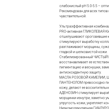
слабокислый рН 5.0-5.5 – оп
Рекомендован для всех типов 
чувствительной.
Ультраэффективная комбинац
PRO-активная ГЛИКОЛЕВАЯ 
отшелушивают ороговевшие к
стимулируют выработку колла
разглаживают морщины, сужа
гладкой и шелковистой кожи.
Стабилизированный ЧИСТЫЙ 
восстанавливает ее естествен
пигментацию и веснушки, зам
антиоксидантную защиту.
МАСЛА РОЗОВОЙ КАМЕЛИИ, ШИ
ПАНТЕНОЛОМ превосходно пит
кожу, делают ее восхитительн
АДЕНОЗИН стимулирует вырабо
морщинки изнутри, заметно у
упругость кожи, укрепляет ко
Низкомолекулярная ГИАЛУРО