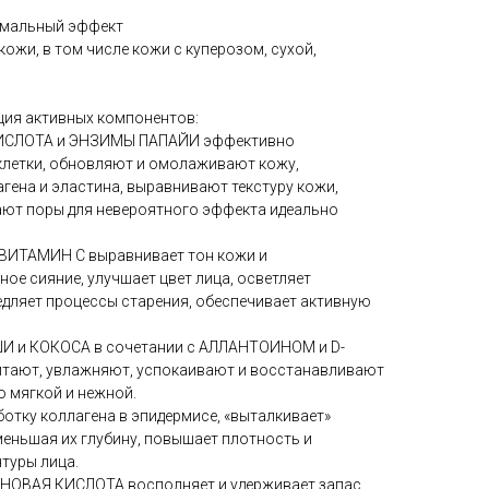
тимальный эффект
кожи, в том числе кожи с куперозом, сухой,
ия активных компонентов:
КИСЛОТА и ЭНЗИМЫ ПАПАЙИ эффективно
летки, обновляют и омолаживают кожу,
гена и эластина, выравнивают текстуру кожи,
ют поры для невероятного эффекта идеально
ВИТАМИН С выравнивает тон кожи и
ное сияние, улучшает цвет лица, осветляет
едляет процессы старения, обеспечивает активную
 и КОКОСА в сочетании с АЛЛАНТОИНОМ и D-
ают, увлажняют, успокаивают и восстанавливают
о мягкой и нежной.
тку коллагена в эпидермисе, «выталкивает»
меньшая их глубину, повышает плотность и
нтуры лица.
НОВАЯ КИСЛОТА восполняет и удерживает запас