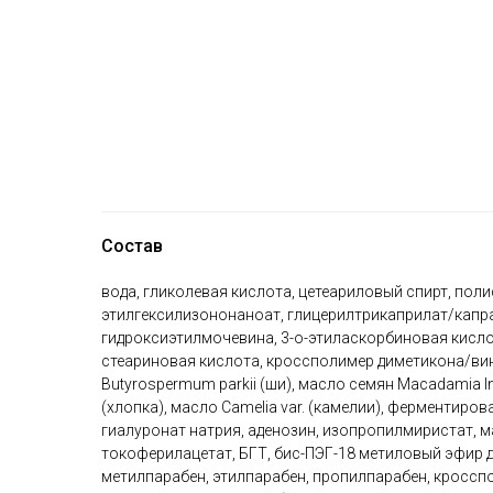
Состав
вода, гликолевая кислота, цетеариловый спирт, полис
этилгексилизононаноат, глицерилтрикаприлат/капрат
гидроксиэтилмочевина, 3-o-этиласкорбиновая кислот
стеариновая кислота, кроссполимер диметикона/вин
Butyrospermum parkii (ши), масло семян Macadamia I
(хлопка), масло Camelia var. (камелии), ферментиро
гиалуронат натрия, аденозин, изопропилмиристат, ма
токоферилацетат, БГТ, бис-ПЭГ-18 метиловый эфир
метилпарабен, этилпарабен, пропилпарабен, кросспо