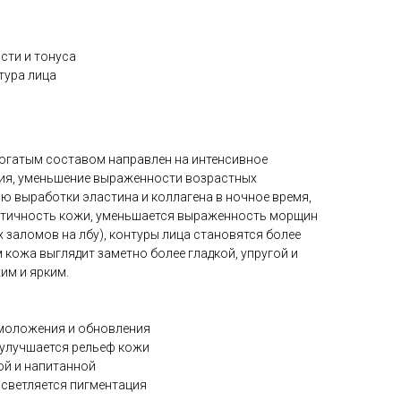
сти и тонуса
тура лица
богатым составом направлен на интенсивное
ия, уменьшение выраженности возрастных
ю выработки эластина и коллагена в ночное время,
стичность кожи, уменьшается выраженность морщин
х заломов на лбу), контуры лица становятся более
 кожа выглядит заметно более гладкой, упругой и
им и ярким.
омоложения и обновления
 улучшается рельеф кожи
ой и напитанной
осветляется пигментация