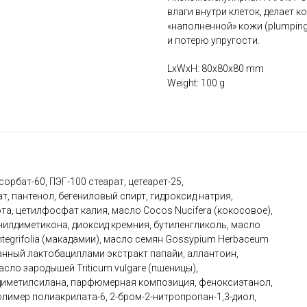
влаги внутри клеток, делает 
«наполненной» кожи (plumping
и потерю упругости.
LxWxH: 80x80x80 mm
Weight: 100 g
орбат-60, ПЭГ-100 стеарат, цетеарет-25,
, пантенол, бегениловый спирт, гидроксид натрия,
а, цетилфосфат калия, масло Cocos Nucifera (кокосовое),
илдиметикона, диоксид кремния, бутиленгликоль, масло
ntegrifolia (макадамии), масло семян Gossypium Herbaceum
ванный лактобациллами экстракт папайи, аллантоин,
сло зародышей Triticum vulgare (пшеницы),
 диметилсилана, парфюмерная композиция, феноксиэтанол,
лимер полиакрилата-6, 2-бром-2-нитропропан-1,3-диол,