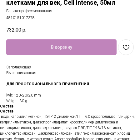
клетками для век, Cell intense, 50мл
Белита-профессиональная
4810151017378
732,00
р.
В корзину
Заполняющая
Выравнивающая
ДЛЯ ПРОФЕССИОНАЛЬНОГО ПРИМЕНЕНИЯ
lwh: 120x20x20 mm
Weight: 80 g
Состав
Состав
вода, каприлилметикон, ПЭГ-12 диметикон/ППГ-20 кроссполимер, глицерин,
каприлилметикон, диизопропиладипат, кроссполимер диметикона и
винилдиметикона, диоксид кремния, лаурил ПЭГ/ППГ-18/18 метикон,
циклопентасилоксан, циклогексасилоксан, этилгексилизононаноат, хлорид
натрия, бетаин, экстракт корня Amorphophallus Konjac, глицерин, экстракт