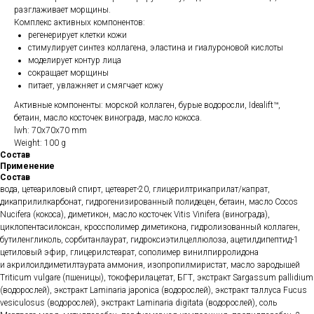
разглаживает морщины.
Комплекс активных компонентов:
регенерирует клетки кожи
стимулирует синтез коллагена, эластина и гиалуроновой кислоты
моделирует контур лица
сокращает морщины
питает, увлажняет и смягчает кожу
Активные компоненты: морской коллаген, бурые водоросли, Idealift™,
бетаин, масло косточек винограда, масло кокоса.
lwh: 70x70x70 mm
Weight: 100 g
Состав
Применение
Состав
вода, цетеариловый спирт, цетеарет-20, глицерилтрикаприлат/капрат,
дикаприлилкарбонат, гидрогенизированный полидецен, бетаин, масло Cocos
Nucifera (кокоса), диметикон, масло косточек Vitis Vinifera (винограда),
циклопентасилоксан, кроссполимер диметикона, гидролизованный коллаген,
бутиленгликоль, сорбитанлаурат, гидроксиэтилцеллюлоза, ацетилдипептид-1
цетиловый эфир, глицерилстеарат, сополимер винилпирролидона
и акрилоилдиметилтаурата аммония, изопропилмиристат, масло зародышей
Triticum vulgare (пшеницы), токоферилацетат, БГТ, экстракт Sargassum pallidium
(водорослей), экстракт Laminaria japonica (водорослей), экстракт таллуса Fucus
vesiculosus (водорослей), экстракт Laminaria digitata (водорослей), соль