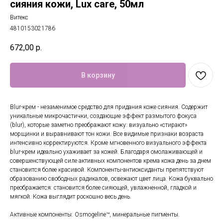
сияния кожи, Lux care, 50мл
Витекс
4810153021786
672,00
р.
В корзину
Blur-крем - незаменимое средство для придания коже сияния. Содержит
уникальные микрочастички, создающие эффект размытого фокуса
(blur), которые заметно преображают кожу: визуально «стирают»
морщинки и выравнивают тон кожи. Все видимые признаки возраста
интенсивно корректируются. Кроме мгновенного визуального эффекта
blur-крем идеально ухаживает за кожей. Благодаря омолаживающей и
совершенствующей силе активных компонентов крема кожа день за днем
становится более красивой. Компоненты-антиоксиданты препятствуют
образованию свободных радикалов, освежают цвет лица. Кожа буквально
преображается: становится более сияющей, увлажненной, гладкой и
мягкой. Кожа выглядит роскошно весь день.
Активные компоненты: Osmogeline™, минеральные пигменты.