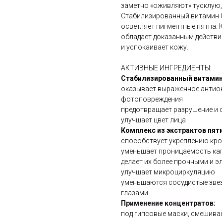
заметно «оживляют» тусклую,
Стабилизированный витамин 
осветляет пигментные пятна. 
обладает доказанным действи
и успокаивает кожу.
АКТИВНЫЕ ИНГРЕДИЕНТЫ:
Стабилизированный витами
оказывает выраженное антиок
фотоповреждения
предотвращает разрушение и 
улучшает цвет лица
Комплекс из экстрактов пят
способствует укреплению кр
уменьшает проницаемость ка
делает их более прочными и 
улучшает микроциркуляцию
уменьшаются сосудистые звезд
глазами
Применение концентратов:
под гипсовые маски, смешива