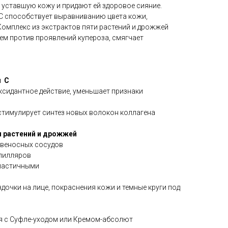
 уставшую кожу и придают ей здоровое сияние.
С способствует выравниванию цвета кожи,
Комплекс из экстрактов пяти растений и дрожжей
ем против проявлений купероза, смягчает
н
С
сидантное действие, уменьшает признаки
стимулирует синтез новых волокон коллагена
и растений и дрожжей
овеносных сосудов
пилляров
эластичными
очки на лице, покраснения кожи и темные круги под
я с Суфле-уходом или Кремом-абсолют