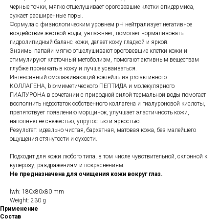
черные точки, мягко отшелушивает ороговевшие клетки эпидермиса,
сужает расширенные поры.
Формула с физиологическим уровнем pH нейтрализует негативное
воздействие жесткой воды, увлажняет, помогает нормализовать
гидролипидный баланс кожи, делает кожу гладкой и яркой.
Энзимы папайи мягко отшелушивают ороговевшие клетки кожи и
стимулируют клеточный метоболизм, помогают активным веществам
глубже проникать в кожу и лучше усваиваться.
Интенсивный омолаживающий коктейль из pro-активного
КОЛЛАГЕНА, bio-миметического ПЕПТИДА и молекулярного
ГИАЛУРОНА в сочетании с природной силой термальной воды помогает
восполнить недостаток собственного коллагена и гиалуроновой кислоты,
препятствует появлению морщинок, улучшает эластичность кожи,
наполняет ее свежестью, упругостью и яркостью.
Результат: идеально чистая, бархатная, матовая кожа, без малейшего
ощущения стянутости и сухости.
Подходит для кожи любого типа, в том числе чувствительной, склонной к
куперозу, раздражениям и покраснениям.
Не предназначена для очищения кожи вокруг глаз.
lwh: 180x80x80 mm
Weight: 230 g
Применение
Состав