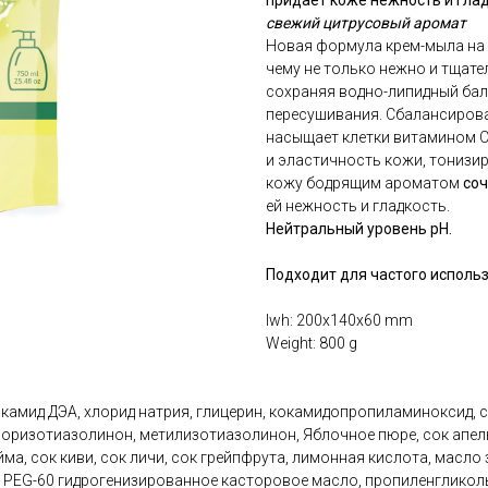
придает коже нежность и гла
свежий цитрусовый аромат
Новая формула крем-мыла на
чему не только нежно и тщате
сохраняя водно-липидный бал
пересушивания. Сбалансиров
насыщает клетки витамином С 
и эластичность кожи, тонизи
кожу бодрящим ароматом
соч
ей нежность и гладкость.
Нейтральный уровень pH.
Подходит для частого исполь
lwh: 200x140x60 mm
Weight: 800 g
окамид ДЭА, хлорид натрия, глицерин, кокамидопропиламиноксид,
лоризотиазолинон, метилизотиазолинон, Яблочное пюре, сок апел
ма, сок киви, сок личи, сок грейпфрута, лимонная кислота, масло 
, PEG-60 гидрогенизированное касторовое масло, пропиленгликоль, 