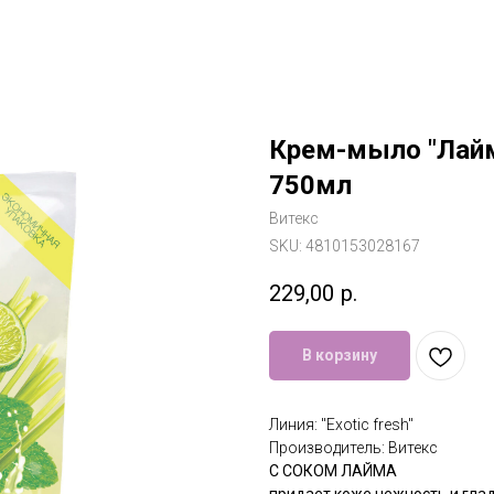
Крем-мыло "Лайм 
750мл
Витекс
SKU:
4810153028167
229,00
р.
В корзину
Линия: "Exotic fresh"
Производитель: Витекс
С СОКОМ ЛАЙМА