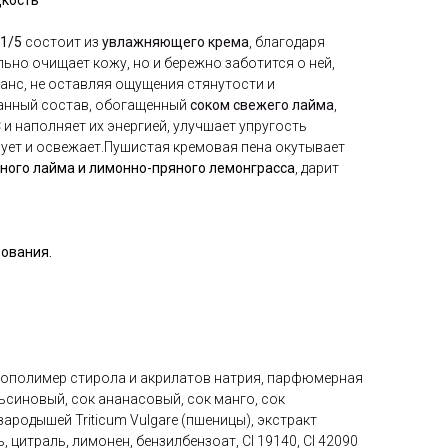
дкость
1/5
состоит из
увлажняющего крема
, благодаря
льно очищает кожу, но и бережно заботится о ней,
анс, не оставляя ощущения стянутости и
анный состав, обогащенный
соком свежего лайма
,
и наполняет их энергией, улучшает упругость
рует и освежает.Пушистая кремовая пена окутывает
ного лайма и лимонно-пряного лемонграсса
, дарит
зования.
 сополимер стирола и акрилатов натрия, парфюмерная
ьсиновый, сок ананасовый, сок манго, сок
зародышей Triticum Vulgare (пшеницы), экстракт
цитраль, лимонен, бензилбензоат, CI 19140, CI 42090