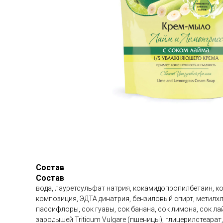
Состав
Состав
вода, лауретсульфат натрия, кокамидопропилбетаин, к
композиция, ЭДТА динатрия, бензиловый спирт, метилх
пассифлоры, сок гуавы, сок банана, сок лимона, сок лай
зародышей Triticum Vulgare (пшеницы), глицерилстеарат