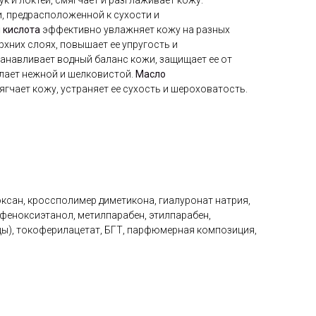
к и локтей, смягчает и разглаживает кожу.
, предрасположенной к сухости и
 кислота
эффективно увлажняет кожу на разных
рхних слоях, повышает ее упругость и
анавливает водный баланс кожи, защищает ее от
елает нежной и шелковистой.
Масло
ягчает кожу, устраняет ее сухость и шероховатость.
оксан, кроссполимер диметикона, гиалуронат натрия,
, феноксиэтанол, метилпарабен, этилпарабен,
ицы), токоферилацетат, БГТ, парфюмерная композиция,