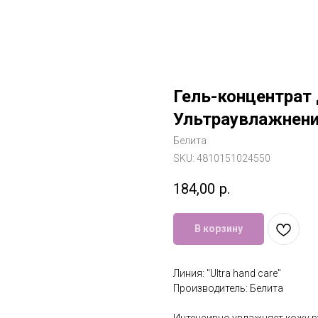
Гель-концентрат 
Ультраувлажнение
Белита
SKU:
4810151024550
184,00
р.
В корзину
Линия: "Ultra hand care"
Производитель: Белита