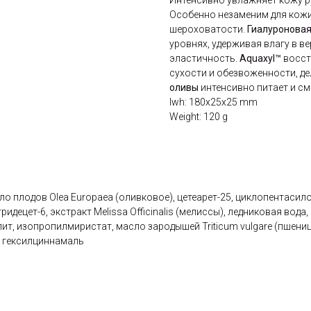
Интенсивно увлажняет кожу ру
Особенно незаменим для кожи
шероховатости.
Гиалуроновая
уровнях, удерживая влагу в ве
эластичность.
Aquaxyl™
восст
сухости и обезвоженности, д
оливы
интенсивно питает и см
lwh: 180x25x25 mm
Weight: 120 g
ло плодов Olea Europaea (оливковое), цетеарет-25, циклопентасил
идецет-6, экстракт Melissa Officinalis (мелиссы), ледниковая вода
лит, изопропилмиристат, масло зародышей Triticum vulgare (пшен
, гексилциннамаль