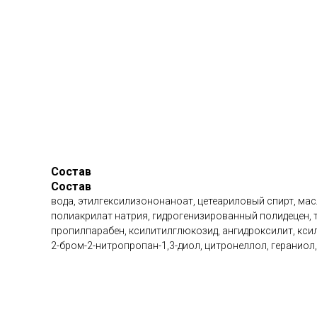
Состав
Состав
вода, этилгексилизононаноат, цетеариловый спирт, мас
полиакрилат натрия, гидрогенизированный полидецен, тр
пропилпарабен, ксилитилглюкозид, ангидроксилит, кси
2-бром-2-нитропропан-1,3-диол, цитронеллол, гераниол