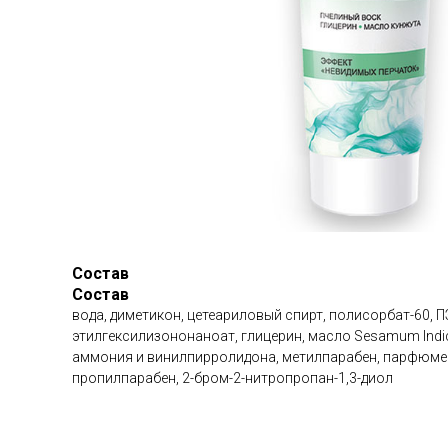
Состав
Состав
вода, диметикон, цетеариловый спирт, полисорбат-60, 
этилгексилизононаноат, глицерин, масло Sesamum Indic
аммония и винилпирролидона, метилпарабен, парфюмерн
пропилпарабен, 2-бром-2-нитропропан-1,3-диол