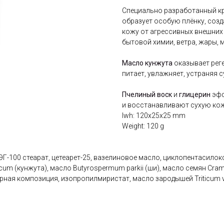
Специально разработанный кр
образует особую плёнку, соз
кожу от агрессивных внешних
бытовой химии, ветра, жары, 
Масло кунжута
оказывает рег
питает, увлажняет, устраняя 
Пчелиный воск
и
глицерин
эфф
и восстанавливают сухую кож
lwh: 120x25x25 mm
Weight: 120 g
ПЭГ-100 стеарат, цетеарет-25, вазелиновое масло, циклопентасило
um (кунжута), масло Butyrospermum parkii (ши), масло семян Cra
ая композиция, изопропилмиристат, масло зародышей Triticum vu