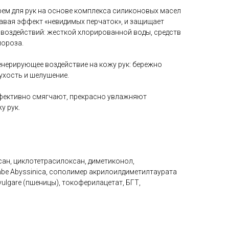
ем для рук на основе комплекса силиконовых масел
давая эффект «невидимых перчаток», и защищает
 воздействий: жесткой хлорированной воды, средств
мороза.
енерирующее воздействие на кожу рук: бережно
сухость и шелушение.
ективно смягчают, прекрасно увлажняют
у рук.
ксан, циклотетрасилоксан, диметиконол,
mbe Abyssinica, сополимер акрилоилдиметилтаурата
lgare (пшеницы), токоферилацетат, БГТ,