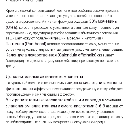
• мозоли и натоптыши
Крем с высокой концентрацией компонентов особенно рекомендуется для
интенсивного восстанавливающего ухода за кожей ног, склонной к
30% мочевины
сухости и ороговению. Активная формула содержит
(Urea)
, которая превосходно увлажняет и смягчает кожу, препятствует
пересушиванию, предотвращает образование избыточного ороговения,
защищает кожу от появления трещин, мозолей и натоптышей.
Пантенол (Panthenol)
активно восстанавливает кожу, моментально
устраняет сухость, стянутость и шелушение, ускоряет заживление трещин.
Календула лекарственная (Calendula officinalis)
оказывает
бактерицидное и дезинфицирующее действие, препятствуя воспалению
трещин.
Дополнительные активные компоненты:
жирных кислот, витаминов и
Натуральный комплекс незаменимых
фитостеролов э
ффективно успокаивает раздраженную кожу, обладает
противозудным и смягчающим эффектом.
Ультрапитательные масла жожоба, ши и авокадо
в сочетании
ланолином, аллантоином и омега-кислотами 3-6-9
с
насыщают
кожу необходимыми восстанавливающими веществами, укрепляют
кожный барьер, увлажняют, оздоравливают и смягчают, защищают кожу
от неблагоприятных внешних воздействий окружающей среды.