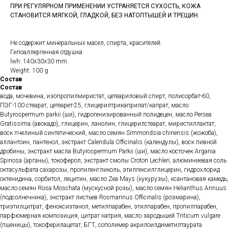
ПРИ РЕГУЛЯРНОМ ПРИМЕНЕНИИ УСТРАНЯЕТСЯ СУХОСТЬ, КОЖА
СТАНОВИТСЯ МЯГКОЙ, ГЛАДКОЙ, БЕЗ НАТОПТЫШЕЙ И ТРЕЩИН.
Не содержит минеральных масел, спирта, красителей.
Гипоаллергенная отдушка.
lwh: 140x30x30 mm
Weight: 100 g
Состав
Состав
вода, мочевина, изопропилмиристат, цетеариловый спирт, полисорбат-60,
ПЭГ-100 стеарат, цетеарет-25, глицерилтрикаприлат/капрат, масло
Butyrospermum parkii (ши), гидрогенизированный полидецен, масло Persea
Gratissima (авокадо), глицерин, ланолин, глицерилстеарат, миристиллактат,
воск пчелиный синтетический, масло семян Simmondsia chinensis (жожоба),
аллантоин, пантенол, экстракт Calendula Officinalis (календулы), воск пивной
дробины, экстракт масла Butyrospermum Parkii (ши), масло косточек Argania
Spinosa (арганы), токоферол, экстракт смолы Croton Lechleri, алюминиевая соль
октасульфата сахарозы, пропиленгликоль, этилгексилглицерин, гидрохлорид
октенидина, сорбитол, лецитин, масло Zea Mays (кукурузы), ксантановая камедь,
масло семян Rosa Moschata (мускусной розы), масло семян Helianthus Annuus
(подсолнечника), экстракт листьев Rosmarinus Officinalis (розмарина),
триэтилцитрат, феноксиэтанол, метилпарабен, этилпарабен, пропилпарабен,
парфюмерная композиция, цитрат натрия, масло зародышей Triticum vulgare
(пшеницы), токоферилацетат, БГТ, сополимер акрилоилдиметилтаурата