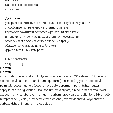
масло ши
масло кокосового ореха
аллантоин
Действие:
ускоряет заживление трещин и смягчает огрубевшие участки
способствует устранению неприятного запаха
глубоко увлажняет и помогает удержать влагу в коже
интенсивно питает и защищает стопы от пересыхания
обеспечивает профилактику появления трещин
обладает успокаивающим действием
дарит длительный комфорт
lwh: 120x30x30 mm
Weight: 100 g
Состав
Состав
aqua (water), cetearyl alcohol, glyceryl stearate, ceteareth-20, ceteareth-12, cetearyl
alcohol, cetyl palmitate, paraffinum liquidum (mineral oil), glycerin, isopropyl
palmitate, cocos nucifera (coconut) oil, butyrospermum parkii (shea) butter,
caprylic/capric triglyceride, urea, sodium polyacrylate, hibiscus sabdariffa flower
extract, methylparaben, xanthan gum, parfum, propylparaben, allantoin, 2-bromo-2-
nitropropane-1,3-diol, butylhenyl ethylpropional, hydroxyisohexyl 3-cyclohexene
carboxaldehde, limonene, linalool, citral.