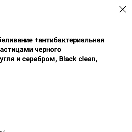
беливание +антибактериальная
частицами черного
гля и серебром, Black clean,