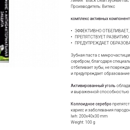
Линия: "Black clean зубные пас
Производитель: Витекс
комплекс активных компонен
• ЭФФЕКТИВНО ОТБЕЛИВАЕТ,
• ПРЕПЯТСТВУЕТ РАЗВИТИЮ
• ПРЕДУПРЕЖДАЕТ ОБРАЗОВ
Зубная паста с микрочастица
серебром, благодаря специа
отбеливает зубы, не поврежд
и предупреждает образование
Активированный уголь
облада
и выраженной способностью 
Коллоидное серебро
препятст
кариес и заболевания пародо
lwh: 200x40x30 mm
Weight: 100 g