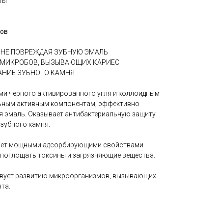
ты"
тов
 НЕ ПОВРЕЖДАЯ ЗУБНУЮ ЭМАЛЬ
 МИКРОБОВ, ВЫЗЫВАЮЩИХ КАРИЕС
АНИЕ ЗУБНОГО КАМНЯ
ми черного активированного угля и коллоидным
льным активным компонентам, эффективно
ая эмаль. Оказывает антибактериальную защиту
 зубного камня.
ет мощными адсорбирующими свойствами
поглощать токсины и загрязняющие вещества.
вует развитию микроорганизмов, вызывающих
нта.