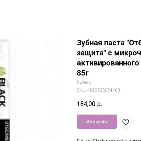
Зубная паста "От
защита" с микро
активированного у
85г
Витекс
SKU:
4810153024480
184,00
р.
В корзину