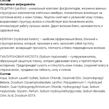
Состав
Активные ингредиенты
ЛЕЦИТИН (Lecithin) - уникальный комплекс фосфолипидов, жизненно важных
структурных компонентов клеточных мембран, положительно влияющих на
состояние волос и кожи головы. Лецитин смягчает и увлажняет кожу головы,
выравнивает структуру волоса и способствует восстановлению волос,
оптимизирует работу сальных желез. Дарит волосам блеск, шелковистость и
здоровый вид.
КЕРАТИН (Hydrolized Keratin) – наиболее эффективный белок, близкий к
структуре волоса, который, проникая в него, заполняет собой пустоты,
увлажняет, возвращает прочность, плотность и блеск поврежденным волосам.
ГИАЛУРОНОВАЯ КИСЛОТА (Sodium Hyaluronate) – суперувлажнитель,
образующий защитную пленку, которая удерживает влагу и препятствует ее
испарению. Предупреждает сухость и стянутость кожи головы, сохраняет влагу в
стержне волос, придавая им гибкость, силу и сияние.
Состав
Aqua, Sodium Laureth Sulfate, Sodium Chloride, Cocamide DEA, Cocamidopropyl
Betaine, Disodium Cocoamphodiacetate, Lecithin, Polyquaternium-7, Hydrolyzed
Keratin, Guar Hydroxypropyltrimonium Chloride, Hydroxypropyl Guar, Sodium
Hyaluronate, Glycerin, Parfum, Sodium Hydroxymethylglycinate, Sodium Benzoate,
Сitric Acid, Disodium EDTA.