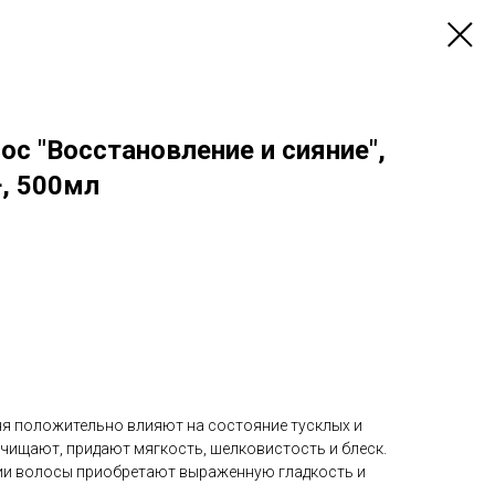
с "Восстановление и сияние",
n+, 500мл
я положительно влияют на состояние тусклых и
чищают, придают мягкость, шелковистость и блеск.
ии волосы приобретают выраженную гладкость и