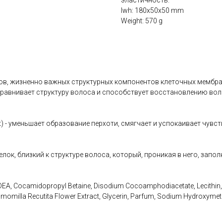
эластичность.
lwh: 180x50x50 mm
Weight: 570 g
дов, жизненно важных структурных компонентов клеточных мембр
ыравнивает структуру волоса и способствует восстановлению вол
) - уменьшает образование перхоти, смягчает и успокаивает чувс
елок, близкий к структуре волоса, который, проникая в него, зап
DEA, Cocamidopropyl Betaine, Disodium Cocoamphodiacetate, Lecithin, 
omilla Recutita Flower Extract, Glycerin, Parfum, Sodium Hydroxymeth