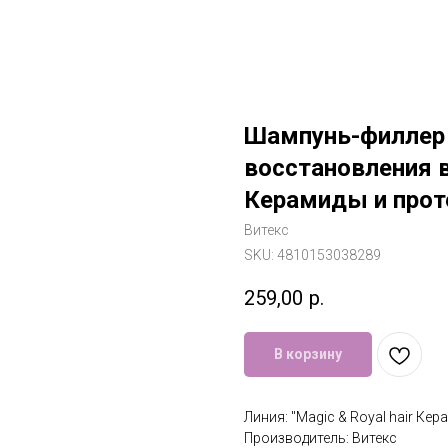
Шампунь-филлер 
восстановления во
Керамиды и прот
Витекс
SKU:
4810153038289
259,00
р.
В корзину
Линия: "Magic & Royal hair Ке
Производитель: Витекс