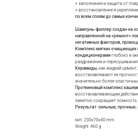
+ заполнение и защита от по
+ восстановление и укреплен
по всем слоям до самых конч
Шампунь-филлер создан на ос
направленной на «ремонт» пов
негативных факторов, провоц
Комплекс мягких очищающих
кондиционерами
глубоко и ак
раздражения и пересушивания
Керамиды,
как жидкий цемент
восстанавливают ее прочност
значительно более эластичны
Протеиновый комплекс кашем
восстанавливающим действием
заметно сокращает ломкость и
Результат: сильные, прочные,
lwh: 230x70x40 mm
Weight: 460 g