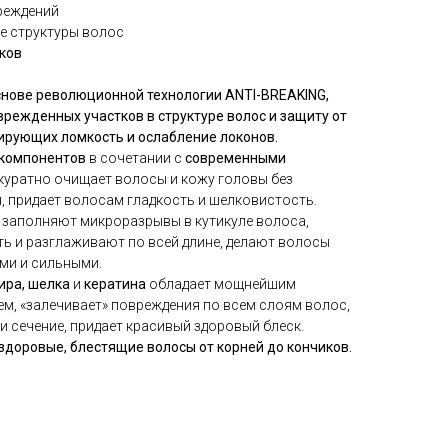
вреждений
ие структуры волос
иков
нове революционной технологии ANTI-BREAKING,
режденных участков в структуре волос и защиту от
ирующих ломкость и ослабление локонов.
 компонентов
в сочетании с
современными
куратно очищает волосы и кожу головы без
, придает волосам гладкость и шелковистость.
, заполняют микроразрывы в кутикуле волоса,
ь и разглаживают по всей длине, делают волосы
ми и сильными.
ира, шелка
и
кератина
обладает мощнейшим
, «залечивает» повреждения по всем слоям волос,
 сечение, придает красивый здоровый блеск.
 здоровые, блестящие волосы от корней до кончиков.