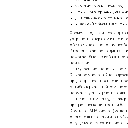
загрязнений
заметное уменьшение зуда
повышение уровня увлажн
длительная свежесть воло
красивый объем и здоровы
Формула содержит каскад сп
устранению перхоти и препят
обеспечивают волосам необх
Piroctone olamine – один из 
помогает быстро избавиться 
появления.
Цинк укрепляет волосы, препя
Эфирное масло чайного дерев
предотвращает появление вос
Антибактериальный комплекс 
нормализует выделение кожно
Пантенол снимает зуд и раздр
придает шелковистость и блес
Комплекс АHА-кислот (молочн
ороговевшие клетки и чешуйки
ощущение свежести и чистоты