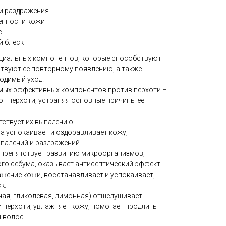
 и раздражения
енности кожи
с
й блеск
ециальных компонентов, которые способствуют
ствуют ее повторному появлению, а также
одимый уход.
самых эффективных компонентов против перхоти –
от перхоти, устраняя основные причины ее
тствует их выпадению.
а успокаивает и оздоравливает кожу,
палений и раздражений.
препятствует развитию микроорганизмов,
го себума, оказывает антисептический эффект.
ажение кожи, восстанавливает и успокаивает,
к.
ая, гликолевая, лимонная) отшелушивает
 перхоти, увлажняет кожу, помогает продлить
 волос.