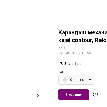
Карандаш механиче
kajal contour, Relo
Релуи
SKU:
4810438010139
299
р.
/
1 pc
тон
01 чёрный
В корзину