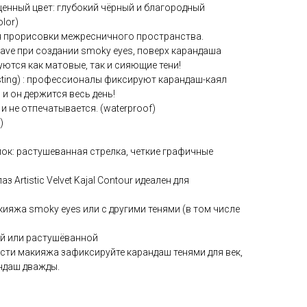
щенный цвет: глубокий чёрный и благородный
lor)
я прорисовки межресничного пространства.
have при создании smoky eyes, поверх карандаша
ются как матовые, так и сияющие тени!
asting) : профессионалы фиксируют карандаш-каял
и он держится весь день!
и не отпечатывается. (waterproof)
)
лок: растушеванная стрелка, четкие графичные
 Artistic Velvet Kajal Contour идеален для
ияжа smoky eyes или с другими тенями (в том числе
й или растушёванной
сти макияжа зафиксируйте карандаш тенями для век,
ндаш дважды.