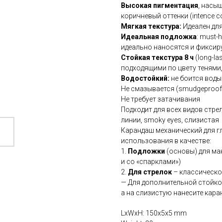
Высокая пигментация
, насы
коричневый оттенки (intence co
Мягкая текстура:
Идеален дл
Идеальная подложка
: must-
идеально наносятся и фиксиру
Стойкая текстура 8 ч
(long-l
подходящими по цвету тенями, 
Водостойкий:
не боится воды 
Не смазывается (smudgeproof
Не требует затачивания
Подходит для всех видов стре
линии, smoky eyes, слизистая
Карандаш механический для глаз
использования в качестве:
1.
Подложки
(основы) для мак
и со «спарклами»)
2.
Для стрелок
– классическо
— Для дополнительной стойко
а на слизистую нанесите кара
LxWxH: 150x5x5 mm