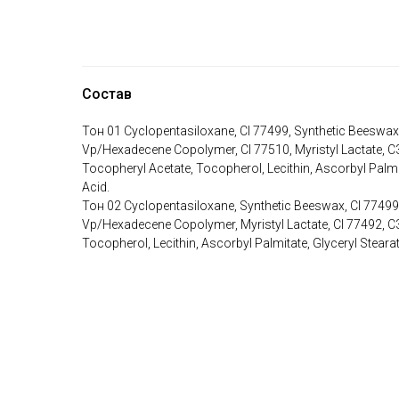
Состав
Тон 01 Cyclopentasiloxane, CI 77499, Synthetic Beeswax, M
Vp/Hexadecene Copolymer, CI 77510, Myristyl Lactate, С3
Tocopheryl Acetate, Tocopherol, Lecithin, Ascorbyl Palmita
Acid.
Тон 02 Cyclopentasiloxane, Synthetic Beeswax, CI 77499, M
Vp/Hexadecene Copolymer, Myristyl Lactate, CI 77492, С3
Tocopherol, Lecithin, Ascorbyl Palmitate, Glyceryl Stearate