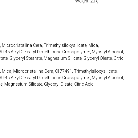
Weight: 20 g
icrocristallina Сera, Trimethylsiloxysilicate, Mica,
0-45 Alkyl Cetearyl Dimethicone Crosspolymer, Myristyl Alcohol,
te, Glyceryl Stearate, Magnesium Silicate, Glyceryl Oleate, Citric
ica, Microcristallina Cera, CI 77491, Trimethylsiloxysilicate,
0-45 Alkyl Cetearyl Dimethicone Crosspolymer, Myristyl Alcohol,
, Magnesium Silicate, Glyceryl Oleate, Citric Acid.