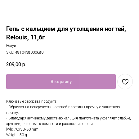
Гель с кальцием для утолщения ногтей,
Relouis, 11,6г
Релуи
SKU:
4810438000680
209,00
р.
В корзину
Ключевые свойства продукта:
• Образует на поверхности ногтевой пластины прочную защитную
пленку.
• Благодаря активному действию кальция пантотената укрепляет слабые,
хрупкие, склонные к ломкости и расслоению ногти.
lwh: 70x30x30 mm
Weight: 50 g