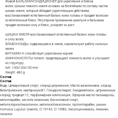
Живой БАЛЬЗАМ-КОНДИЦИОНЕР для укрепления и блеска
волос Шишки пивного хмеля основан на богатейшем по составу настое
шишек хмеля, который обладает укрепляющим действием,
восстанавливает естественный баланс кожи головы и придает волосам
ослепительный блеск. Регулярное применение шампуня и бальзама
придает волосам силу и блеск, ускоряет их рост.
ШИШКИ ХМЕЛЯ восстанавливают естественный баланс кожи головы
и силу волос
ФЛАВОНОИДЫ, содержащиеся в хмеле, нормализуют работу сальных
желез
ВИТАМИН К способствует укреплению корней
АМИНОКИСЛОТЫ питают, предотвращают ломкость волос и улучшают
их структуру
lwh: 100x100x100 mm
Weight: 480 g
Состав
Состав
Вода, Цетеариловый спирт, хлорид цетримония, Масло вазелиновое, хлорид
бегентримония, кватерниум-87, Глицерилстеарат, Амодиметикон, цетримониум
хлорид, тридецет-12, парфюмерная композиция, Эфирное масло пальмарозы,
метилпарабен, кислота лимонная, Бензиловый спирт,
метилхлоризотиазолинон, метилизотиазолинон, пропилпарабен, шишки
Humulus Lupulus (хмеля), CI 19140, CI 15985, гексилциннамаль, лимонен,
линалол.