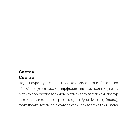
Состав
Состав
вода, лауретсульфат натрия, кокамидопропилбетаин, ко
ПЭГ-7 глицерилкокоат, парфюмерная композиция, парф
метилхлоризотиазолинон, метилизотиазолинон, гиалурон
гексиленгликоль, экстракт плодов Pyrus Malus (яблока), 
пентиленгликоль, глюконолактон, бензоат натрия,, бе