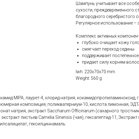
Шампунь учитывает все особе
сухости, преждевременного ст
благородного серебристого о
Регулярное использование – э
Комплекс активных компонент
глубоко очищает кожу гол
смягчает переход седины
поддерживает постепенное
придает силу корням воло
lwh: 220x70x70 mm
Weight: 560 g
камид MIPA, лаурет-4, хлорид натрия, кокамидопропиламиноксид, 
юмерная композиция, поликватерниум-10, кислота лимонная, ЭДТА
ат натрия, экстракт Saccharum Officinarum (сахарного тростника)
экстракт листьев Camelia Sinensis (чая), гексапептид-11, Экстракт
нзилсалицилат, гексилциннамаль