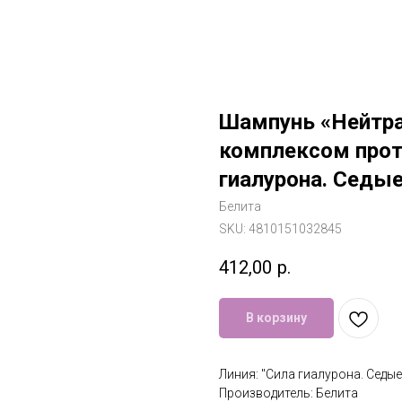
Шампунь «Нейтра
комплексом прот
гиалурона. Седы
Белита
SKU:
4810151032845
412,00
р.
В корзину
Линия: "Сила гиалурона. Седы
Производитель: Белита