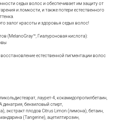
нности седых волос и обеспечивает им защиту от
арения и ломкости, и также потери естественного
ттенка.
то залог красоты и здоровья седых волос!
ов (MelanoGray™, Гиалуроновая кислота):
овы
 восстановление естественной пигментации волос
с
гликольдистеарат, лаурет-4, кокамидопропилбетаин,
 динатрия, бензиловый спирт,
, экстракт плодов Citrus Limon (лимона), бетаин,
 мандарина (Tangerine), ацетилтирозин,