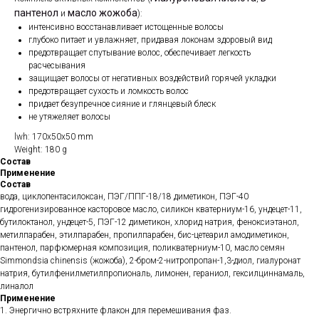
пантенол
масло жожоба
и
):
интенсивно восстанавливает истощенные волосы
глубоко питает и увлажняет, придавая локонам здоровый вид
предотвращает спутывание волос, обеспечивает легкость
расчесывания
защищает волосы от негативных воздействий горячей укладки
предотвращает сухость и ломкость волос
придает безупречное сияние и глянцевый блеск
не утяжеляет волосы
lwh: 170x50x50 mm
Weight: 180 g
Состав
Применение
Состав
вода, циклопентасилоксан, ПЭГ/ППГ-18/18 диметикон, ПЭГ-40
гидрогенизированное касторовое масло, силикон кватерниум-16, ундецет-11,
бутилоктанол, ундецет-5, ПЭГ-12 диметикон, хлорид натрия, феноксиэтанол,
метилпарабен, этилпарабен, пропилпарабен, бис-цетеарил амодиметикон,
пантенол, парфюмерная композиция, поликватерниум-10, масло семян
Simmondsia chinensis (жожоба), 2-бром-2-нитропропан-1,3-диол, гиалуронат
натрия, бутилфенилметилпропиональ, лимонен, гераниол, гексилциннамаль,
линалол
Применение
1. Энергично встряхните флакон для перемешивания фаз.