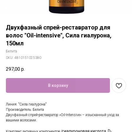
Двухфазный спрей-реставратор для
волос "Oil-intensive", Сила гиалурона,
150мл
Белита
SKU:
4810151025380
297,00
р.
В корзину
Линия: "Сила гиалурона"
Производитель: Белита
Двухфазный спрей-реставратор «Oil-Intensive» – изысканный уход за
вашими волосами.
гиалуроновая кислота
D-
Комплекс активных компонентов (
,