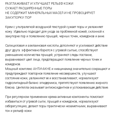
РАЗГЛАЖИВАЕТ И УЛУЧШАЕТ РЕЛЬЕФ КОЖИ
СУЖАЕТ РАСШИРЕННЫЕ ПОРЫ
НЕ СОДЕРЖИТ МИНЕРАЛЬНЫХ МАСЕЛ И НЕ ПРОВОЦИРУЕТ
ЗАКУПОРКУ ПОР
Крем с ультралегкой воздушной текстурой сужает поры и увлажняет
кожу. Идеально подходит для ухода за проблемной кожей, склонной к
закупорке пор и появлению прыщей, черных точек, комедонов и акне.
Салициловая и азелаиновая кислоты дополняют и усиливают действие
друг друга: эффективно борются с угревой сыпью, способствуют
уменьшению количества прыщей, устраняют следы постакне,
выравнивают цвет лица, предотвращают появление черных точек и
комедонов.
Мощный комплекс АНТИ-АКНЕ и ниацинамид значительно сокращают и
предупреждают повторное появление несовершенств, улучшают
состояние кожи, увлажняют ее и восстанавливают, нормализуют
гидролипидный баланс эпидермиса, препятствуют появлению жирного
блеска. Центелла оказывает антиоксидантное и успокаивающее действие.
При регулярном применении крема активные компоненты помогают
избавиться от угревой сыпи, прыщей и комедонов, нормализуют
себорегуляцию, делают поры практически незаметными, выравнивают
тон и рельеф кожи.