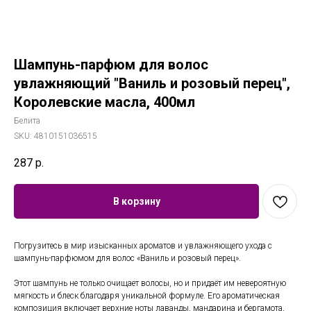
Шампунь-парфюм для волос
увлажняющий "Ваниль и розовый перец",
Королевские масла, 400мл
Белита
SKU:
4810151036515
287
р.
В корзину
Погрузитесь в мир изысканных ароматов и увлажняющего ухода с
шампунь-парфюмом для волос «Ваниль и розовый перец».
Этот шампунь не только очищает волосы, но и придаёт им невероятную
мягкость и блеск благодаря уникальной формуле. Его ароматическая
композиция включает верхние ноты лаванды, мандарина и бергамота,