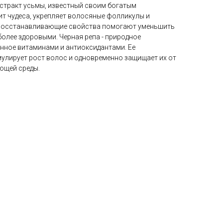
кстракт усьмы, известный своим богатым
т чудеса, укрепляет волосяные фолликулы и
о восстанавливающие свойства помогают уменьшить
более здоровыми. Черная репа - природное
нное витаминами и антиоксидантами. Ее
мулирует рост волос и одновременно защищает их от
ющей среды.