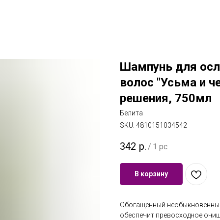
Шампунь для ос
волос "Усьма и ч
решения, 750мл
Белита
SKU:
4810151034542
342
р.
/
1 pc
В корзину
Обогащенный необыкновенны
обеспечит превосходное очищ