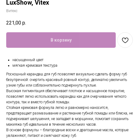
LuxShow, Vitex
Витекс
221,00
р.
В корзину
насыщенный цвет
мягкая кремовая текстура
Роскошный карандаш для губ позволяет визуально сделать форму губ
безупречной: очертить красивый ровный контур, деликатно увеличить
узкие губы или соблазнительно подчеркнуть пухлые.
Высокая пигментация обеспечивает плотное и насыщенное покрытие,
позволяет легко использовать карандаш как для очерчивания четкого
контура, так и вместо губной помады.
Стойкая кремовая формула легко и равномерно наносится,
предотвращает размазывание и растекание губной помады или блеска, не
подчеркивает шелушения, не западает в морщинки, помогает сохранить
макияжа губ идеальным в течение нескольких часов.
В основе формулы – благородные воски и драгоценные масла, которые
увлажняют, питают и смягчают кожу губ.