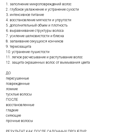
1. заполнение микроповреждений волос
2. глубокое увлажнение и устранение сухости
3. интенсивное питание
4. восстановление мягкости и упругости
5. дополнительный объем и плотность
6. выравнивание структуры волоса
7. усиление шелковистости и блеска
8. запаивание секущихся кончиков
9. термозащита
10. устранение пушистости
11. легкое расчесывание и распутывание волос
12. защита окрашенных волос от вымывания цвета
ДО
пересушенные
поврежденные
ломкие
тусклые волосы
ПОСЛЕ
восстановленные
гладкие
сияющие
прочные волосы
РЕЗУЛЬТАТ КАК ПОСЛЕ САЛОННЫХ ПРОЦЕДУР