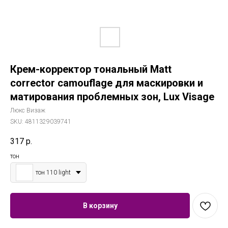
Крем-корректор тональный Matt
corrector camouflage для маскировки и
матирования проблемных зон, Lux Visage
Люкс Визаж
SKU:
4811329039741
317
р.
тон
тон 110 light
В корзину