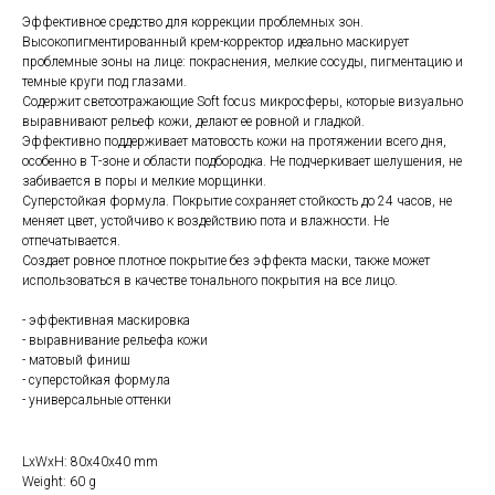
Эффективное средство для коррекции проблемных зон.
Высокопигментированный крем-корректор идеально маскирует
проблемные зоны на лице: покраснения, мелкие сосуды, пигментацию и
темные круги под глазами.
Содержит светоотражающие Soft focus микросферы, которые визуально
выравнивают рельеф кожи, делают ее ровной и гладкой.
Эффективно поддерживает матовость кожи на протяжении всего дня,
особенно в Т-зоне и области подбородка. Не подчеркивает шелушения, не
забивается в поры и мелкие морщинки.
Суперстойкая формула. Покрытие сохраняет стойкость до 24 часов, не
меняет цвет, устойчиво к воздействию пота и влажности. Не
отпечатывается.
Создает ровное плотное покрытие без эффекта маски, также может
использоваться в качестве тонального покрытия на все лицо.
- эффективная маскировка
- выравнивание рельефа кожи
- матовый финиш
- суперстойкая формула
- универсальные оттенки
LxWxH: 80x40x40 mm
Weight: 60 g