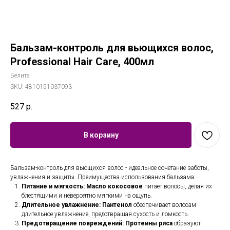
Бальзам-контроль для вьющихся волос,
Professional Hair Care, 400мл
Белита
SKU:
4810151037093
527
р.
В корзину
Бальзам-контроль для вьющихся волос - идеальное сочетание заботы,
увлажнения и защиты. Преимущества использования бальзама:
Питание и мягкость: Масло кокосовое
питает волосы, делая их
блестящими и невероятно мягкими на ощупь.
Длительное увлажнение: Пантенол
обеспечивает волосам
длительное увлажнение, предотвращая сухость и ломкость.
Предотвращение повреждений: Протеины риса
образуют